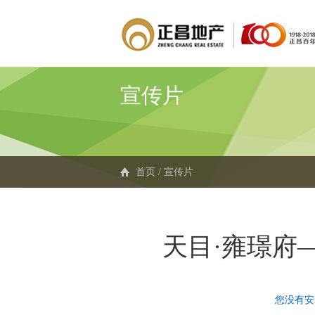
宣传片
首页
/
宣传片
天目·雍璟府
您没有安